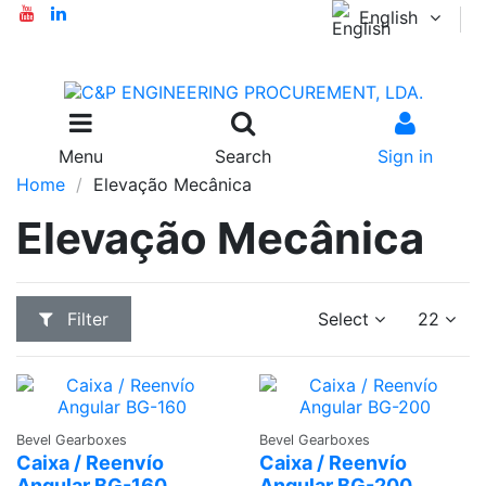
English
Menu
Search
Sign in
Home
Elevação Mecânica
Elevação Mecânica
Filter
Select
22
Ask a
Ask a
Bevel Gearboxes
Bevel Gearboxes
Quote
Quote
Caixa / Reenvío
Caixa / Reenvío
Angular BG-160
Angular BG-200