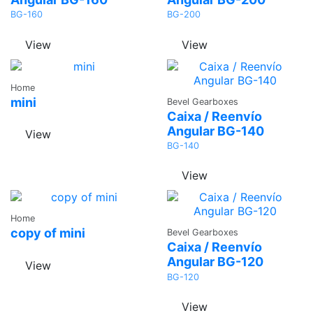
BG-160
BG-200
View
View
Ask a
Home
Ask a
Quote
mini
Bevel Gearboxes
Quote
Caixa / Reenvío
Angular BG-140
View
BG-140
View
Ask a
Home
Ask a
Quote
copy of mini
Bevel Gearboxes
Quote
Caixa / Reenvío
Angular BG-120
View
BG-120
View