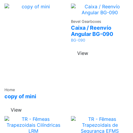
Ask a
Bevel Gearboxes
Quote
Caixa / Reenvío
Angular BG-090
BG-090
View
Ask a
Home
Quote
copy of mini
View