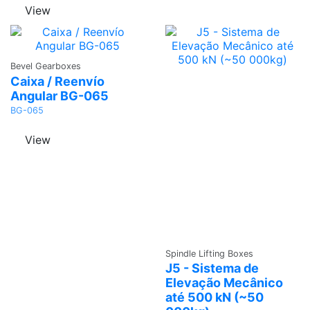
View
Ask a
Bevel Gearboxes
Quote
Caixa / Reenvío
Angular BG-065
BG-065
View
Ask a
Spindle Lifting Boxes
Quote
J5 - Sistema de
Elevação Mecânico
até 500 kN (~50